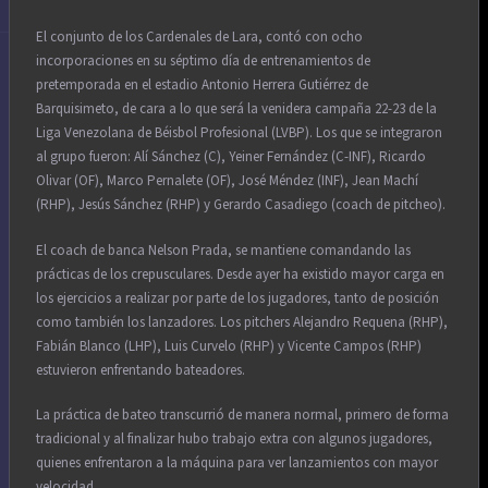
El conjunto de los Cardenales de Lara, contó con ocho
incorporaciones en su séptimo día de entrenamientos de
pretemporada en el estadio Antonio Herrera Gutiérrez de
Barquisimeto, de cara a lo que será la venidera campaña 22-23 de la
Liga Venezolana de Béisbol Profesional (LVBP). Los que se integraron
al grupo fueron: Alí Sánchez (C), Yeiner Fernández (C-INF), Ricardo
Olivar (OF), Marco Pernalete (OF), José Méndez (INF), Jean Machí
(RHP), Jesús Sánchez (RHP) y Gerardo Casadiego (coach de pitcheo).
El coach de banca Nelson Prada, se mantiene comandando las
prácticas de los crepusculares. Desde ayer ha existido mayor carga en
los ejercicios a realizar por parte de los jugadores, tanto de posición
como también los lanzadores. Los pitchers Alejandro Requena (RHP),
Fabián Blanco (LHP), Luis Curvelo (RHP) y Vicente Campos (RHP)
estuvieron enfrentando bateadores.
La práctica de bateo transcurrió de manera normal, primero de forma
tradicional y al finalizar hubo trabajo extra con algunos jugadores,
quienes enfrentaron a la máquina para ver lanzamientos con mayor
velocidad.