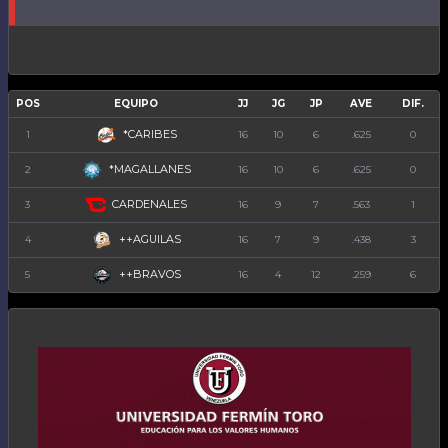
POS
EQUIPO
JJ
JG
JP
AVE
DIF.
*CARIBES
1
16
10
6
.625
0
*MAGALLANES
2
16
10
6
.625
0
CARDENALES
3
16
9
7
.563
1
++AGUILAS
4
16
7
9
.438
3
++BRAVOS
5
16
4
12
.259
6