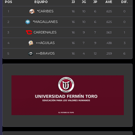
POS
EQUIPO
JJ
JG
JP
AVE
DIF.
*CARIBES
1
16
10
6
.625
0
*MAGALLANES
2
16
10
6
.625
0
CARDENALES
3
16
9
7
.563
1
++AGUILAS
4
16
7
9
.438
3
++BRAVOS
5
16
4
12
.259
6