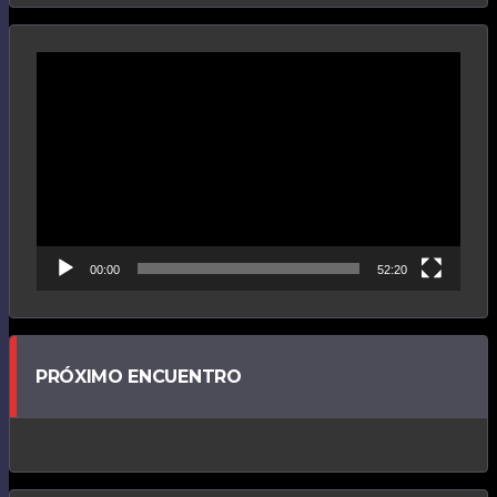
Reproductor
de
vídeo
00:00
52:20
PRÓXIMO ENCUENTRO