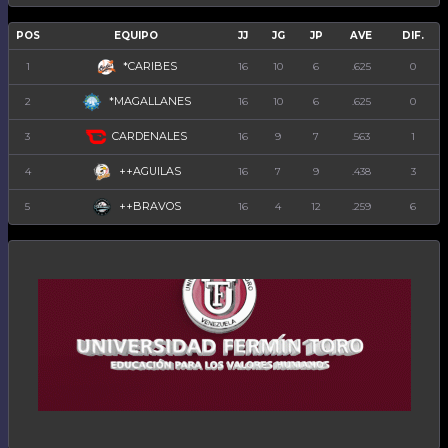
POS
EQUIPO
JJ
JG
JP
AVE
DIF.
*CARIBES
1
16
10
6
.625
0
*MAGALLANES
2
16
10
6
.625
0
CARDENALES
3
16
9
7
.563
1
++AGUILAS
4
16
7
9
.438
3
++BRAVOS
5
16
4
12
.259
6