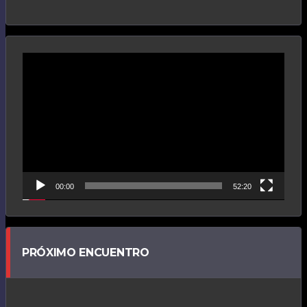
Reproductor
de
vídeo
00:00
52:20
PRÓXIMO ENCUENTRO