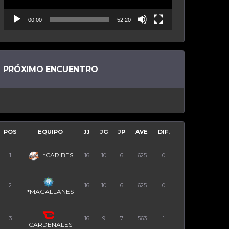
00:00
52:20
PRÓXIMO ENCUENTRO
POS
EQUIPO
JJ
JG
JP
AVE
DIF.
*CARIBES
1
16
10
6
.625
0
2
16
10
6
.625
0
*MAGALLANES
3
16
9
7
.563
1
CARDENALES