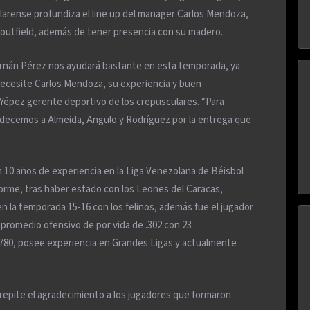
larense profundiza el line up del manager Carlos Mendoza,
l outfield, además de tener presencia con su madero.
rnán Pérez nos ayudará bastante en esta temporada, ya
necesite Carlos Mendoza, su experiencia y buen
Yépez gerente deportivo de los crepusculares. “Para
adecemos a Almeida, Angulo y Rodríguez por la entrega que
 10 años de experiencia en la Liga Venezolana de Béisbol
forme, tras haber estado con los Leones del Caracas,
n la temporada 15-16 con los felinos, además fue el jugador
promedio ofensivo de por vida de .302 con 23
.780, posee experiencia en Grandes Ligas y actualmente
 repite el agradecimiento a los jugadores que formaron