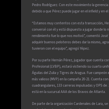
Pedro Rodríguez. Con este movimiento la gerencia 
debido a que Pérez puede jugar en el infield y en e
“Estamos muy contentos con esta transacción, He
conversé con él y está dispuesto a jugar donde lo 
rendimiento fue lo que nos motivó”, comentó José 
adquirir buenos peloteros debes dar la mismo, agr
tuvieron con el equipo”, agregó Yépez.
Por su parte Hernán Pérez, jugador que cuenta con
Profesional (LVBP), estará vistiendo su cuarto uni
Águilas del Zulia y Tigres de Aragua. Fue campeón e
más valioso (MVP) en la campaña 20-21. Cuenta con 
cuadrangulares, 133 carreras impulsadas y OPS de 
está en la sucursal AAA de los Bravos de Atlanta.
De parte de la organización Cardenales de Lara, se