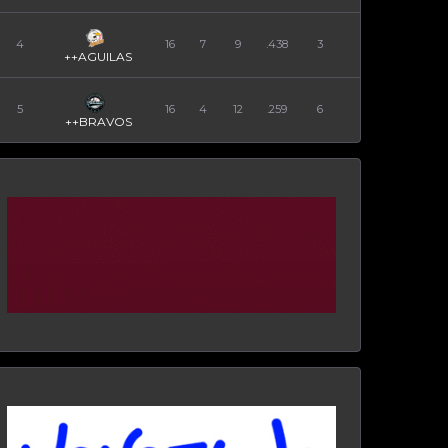
4
16
7
9
.438
3
++AGUILAS
5
16
4
12
.259
6
++BRAVOS