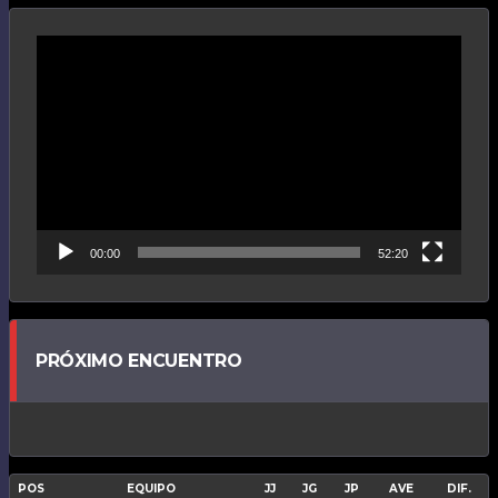
Reproductor
de
vídeo
00:00
52:20
PRÓXIMO ENCUENTRO
POS
EQUIPO
JJ
JG
JP
AVE
DIF.