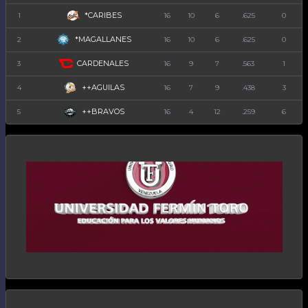
*CARIBES
1
16
10
6
.625
0
*MAGALLANES
2
16
10
6
.625
0
CARDENALES
3
16
9
7
.563
1
++AGUILAS
4
16
7
9
.438
3
++BRAVOS
5
16
4
12
.259
6