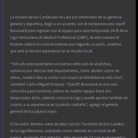
La novena de los Cardenales de Lara por intermedio de su gerencia
general y deportiva, llegó a un acuerdo con el norteamericano Geoff
Broussard para regresar con el equipo para esta temporada 24-25 de la
Liga Venezolana de Béisbol Profesional (LVBP), de esta manera el
foráneo vestirá los colores larenses por segunda ocasión, mientras
que será su tercera experiencia en el circuito local.
“Este año principalmente nos hemos enfocado en el pitcheo,
optamos por reforzar este departamento, tanto abridor como de
relevo, nuestra idea es contar con mayor profundidad en esta área”,
comentó Carlos Miguel Oropeza. “(Geoff) Broussard es una cara
conocida para nosotros, estuvo en nuestro equipo hace dos
temporadas atrás, además conoce la Liga y puede aportar también en
cuanto a su experiencia en la pelota caribeña”, agregó el gerente
general de los pájaros rojos.
El lanzador derecho viene de estar con los Tecolotes de Dos Laredos
en la Liga Mexicana, actuando como relevista en un total de 45
juegos, acumuló 42.0 entradas, dejó record de 2-5 con 9 salvamentos,