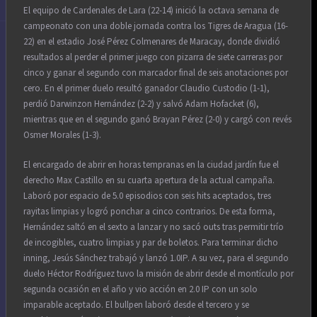
El equipo de Cardenales de Lara (22-14) inició la octava semana de
campeonato con una doble jornada contra los Tigres de Aragua (16-
22) en el estadio José Pérez Colmenares de Maracay, donde dividió
resultados al perder el primer juego con pizarra de siete carreras por
cinco y ganar el segundo con marcador final de seis anotaciones por
cero. En el primer duelo resultó ganador Claudio Custodio (1-1),
perdió Darwinzon Hernández (2-2) y salvó Adam Hofacket (6),
mientras que en el segundo ganó Brayan Pérez (2-0) y cargó con revés
Osmer Morales (1-3).
El encargado de abrir en horas tempranas en la ciudad jardín fue el
derecho Max Castillo en su cuarta apertura de la actual campaña.
Laboró por espacio de 5.0 episodios con seis hits aceptados, tres
rayitas limpias y logró ponchar a cinco contrarios. De esta forma,
Hernández saltó en el sexto a lanzar y no sacó outs tras permitir trío
de incogibles, cuatro limpias y par de boletos. Para terminar dicho
inning, Jesús Sánchez trabajó y lanzó 1.0IP. A su vez, para el segundo
duelo Héctor Rodríguez tuvo la misión de abrir desde el montículo por
segunda ocasión en el año y vio acción en 2.0 IP con un solo
imparable aceptado. El bullpen laboró desde el tercero y se