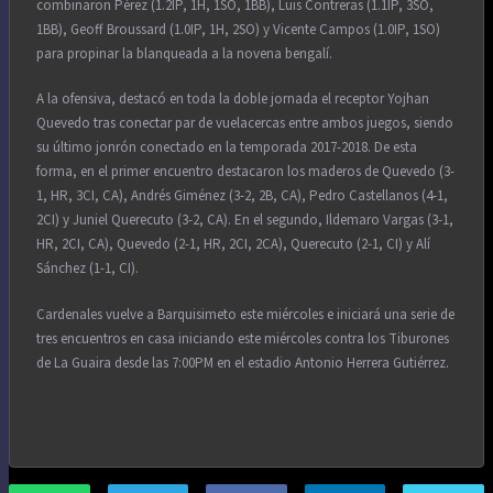
combinaron Pérez (1.2IP, 1H, 1SO, 1BB), Luis Contreras (1.1IP, 3SO,
1BB), Geoff Broussard (1.0IP, 1H, 2SO) y Vicente Campos (1.0IP, 1SO)
para propinar la blanqueada a la novena bengalí.
A la ofensiva, destacó en toda la doble jornada el receptor Yojhan
Quevedo tras conectar par de vuelacercas entre ambos juegos, siendo
su último jonrón conectado en la temporada 2017-2018. De esta
forma, en el primer encuentro destacaron los maderos de Quevedo (3-
1, HR, 3CI, CA), Andrés Giménez (3-2, 2B, CA), Pedro Castellanos (4-1,
2CI) y Juniel Querecuto (3-2, CA). En el segundo, Ildemaro Vargas (3-1,
HR, 2CI, CA), Quevedo (2-1, HR, 2CI, 2CA), Querecuto (2-1, CI) y Alí
Sánchez (1-1, CI).
Cardenales vuelve a Barquisimeto este miércoles e iniciará una serie de
tres encuentros en casa iniciando este miércoles contra los Tiburones
de La Guaira desde las 7:00PM en el estadio Antonio Herrera Gutiérrez.