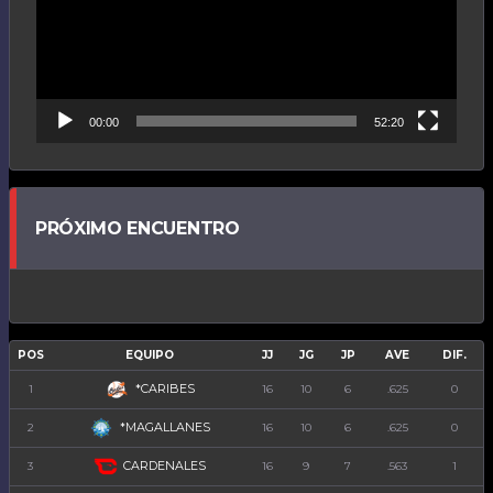
00:00
52:20
PRÓXIMO ENCUENTRO
POS
EQUIPO
JJ
JG
JP
AVE
DIF.
*CARIBES
1
16
10
6
.625
0
*MAGALLANES
2
16
10
6
.625
0
CARDENALES
3
16
9
7
.563
1