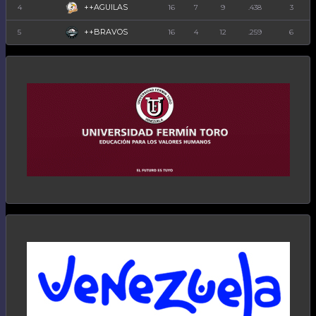
++AGUILAS
4
16
7
9
.438
3
++BRAVOS
5
16
4
12
.259
6