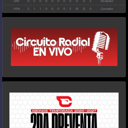
JAP
0
0
0
0
0
0
0
0
0
0
2
Perdedor
VEN
5
1
1
0
0
0
0
3
10
12
0
Ganador