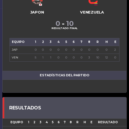
JAPON
VENEZUELA
0
-
10
RESULTADO FINAL
EQUIPO
1
2
3
4
5
6
7
8
R
H
E
JAP
0
0
0
0
0
0
0
0
0
0
2
VEN
5
1
1
0
0
0
0
3
10
12
0
ESTADÍSTICAS DEL PARTIDO
RESULTADOS
EQUIPO
1
2
3
4
5
6
7
8
R
H
E
RESULTADO