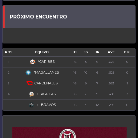
PRÓXIMO ENCUENTRO
POS
EQUIPO
JJ
JG
JP
AVE
DIF.
*CARIBES
1
16
10
6
.625
0
*MAGALLANES
2
16
10
6
.625
0
CARDENALES
3
16
9
7
.563
1
++AGUILAS
4
16
7
9
.438
3
++BRAVOS
5
16
4
12
.259
6