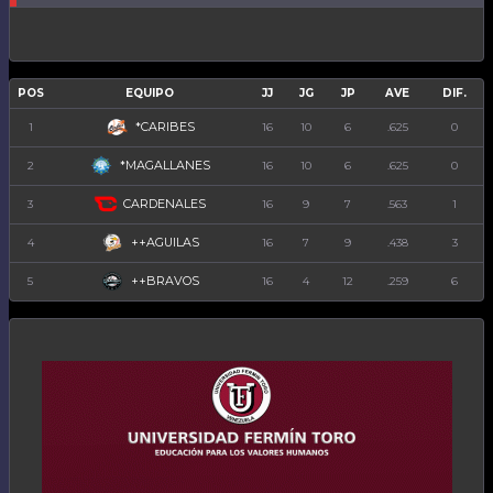
POS
EQUIPO
JJ
JG
JP
AVE
DIF.
*CARIBES
1
16
10
6
.625
0
*MAGALLANES
2
16
10
6
.625
0
CARDENALES
3
16
9
7
.563
1
++AGUILAS
4
16
7
9
.438
3
++BRAVOS
5
16
4
12
.259
6