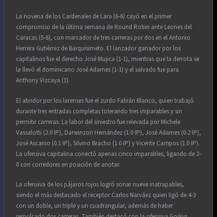
La novena de los Cardenales de Lara (6-6) cayó en el primer
compromiso de la última semana de Round Robin ante Leones del
Caracas (5-6), con marcador de tres carreras por dos en el Antonio
Herrera Gutiérrez de Barquisimeto. El lanzador ganador por los
capitalinos fue el derecho José Mujica (1-1), mientras que la derrota se
la llevó el dominicano José Adames (1-1) y el salvado fue para
Anthony Vizcaya (1).
El abridor por los larenses fue el zurdo Fabián Blanco, quien trabajó
durante tres entradas completas tolerando tres imparables y sin
permitir carreras. La labor del siniestro fue relevada por Michele
Vassalotti (2.0 IP), Darwinzon Hernández (1.0 IP), José Adames (0.2 IP),
José Ascanio (0.1 IP), Silvino Bracho (1.0 IP) y Vicente Campos (1.0 IP).
La ofensiva capitalina conectó apenas cinco imparables, ligando de 2-
0 con corredores en posición de anotar.
La ofensiva de los pájaros rojos logró sonar nueve inatrapables,
siendo el más destacado el receptor Carlos Narváez quien ligó de 4-3
con un doble, un triple y un cuadrangular, además de haber
remolcado dos carreras. También destacó con la ofensiva Gorkys