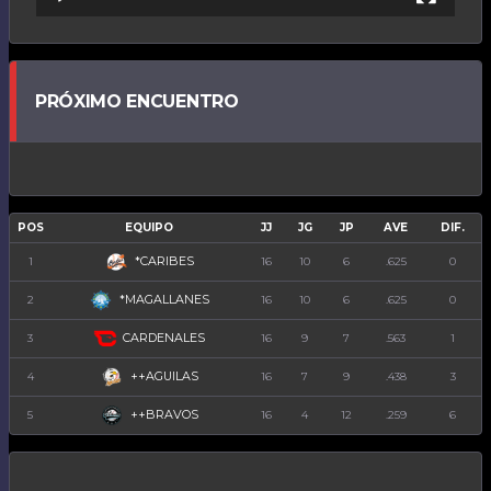
PRÓXIMO ENCUENTRO
POS
EQUIPO
JJ
JG
JP
AVE
DIF.
*CARIBES
1
16
10
6
.625
0
*MAGALLANES
2
16
10
6
.625
0
CARDENALES
3
16
9
7
.563
1
++AGUILAS
4
16
7
9
.438
3
++BRAVOS
5
16
4
12
.259
6