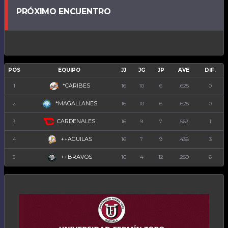
PRÓXIMO ENCUENTRO
POS
EQUIPO
JJ
JG
JP
AVE
DIF.
*CARIBES
1
16
10
6
.625
0
*MAGALLANES
2
16
10
6
.625
0
CARDENALES
3
16
9
7
.563
1
++AGUILAS
4
16
7
9
.438
3
++BRAVOS
5
16
4
12
.259
6