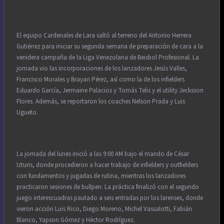
El equipo Cardenales de Lara saltó al terreno del Antonio Herrera
Gutiérrez para iniciar su segunda semana de preparación de cara a la
venidera campaña de la Liga Venezolana de Beisbol Profesional. La
jornada vio las incorporaciones de los lanzadores Jesús Valles,
Francisco Morales y Brayan Pérez, así como la de los infielders
Eduardo García, Jermaine Palacios y Tomás Telis y el utility Jecksson
Flores. Además, se reportaron los coaches Nelson Prada y Luis
Ugueto.
La jornada del lunes inició a las 9:00 AM bajo el mando de César
Izturis, donde procedieron a hacer trabajo de infielders y outfielders
con fundamentos y jugadas de rutina, mientras los lanzadores
practicaron sesiones de bullpen. La práctica finalizó con el segundo
juego interescuadras pautado a seis entradas por los larenses, donde
vieron acción Luis Rico, Diego Moreno, Michel Vassalotti, Fabián
Blanco, Yapson Gómez y Héctor Rodríguez.