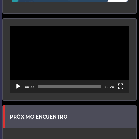
Reproductor
de
vídeo
00:00
52:20
PRÓXIMO ENCUENTRO