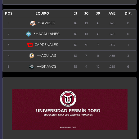
POS
EQUIPO
JJ
JG
JP
AVE
DIF.
*CARIBES
1
16
10
6
.625
0
*MAGALLANES
2
16
10
6
.625
0
CARDENALES
3
16
9
7
.563
1
++AGUILAS
4
16
7
9
.438
3
++BRAVOS
5
16
4
12
.259
6