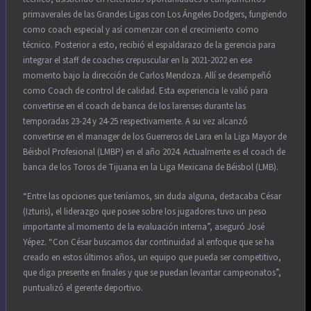
primaverales de las Grandes Ligas con Los Ángeles Dodgers, fungiendo
como coach especial y así comenzar con el crecimiento como
técnico. Posterior a esto, recibió el espaldarazo de la gerencia para
integrar el staff de coaches crepuscular en la 2021-2022 en ese
momento bajo la dirección de Carlos Mendoza. Allí se desempeñó
como Coach de control de calidad. Esta experiencia le valió para
convertirse en el coach de banca de los larenses durante las
temporadas 23-24 y 24-25 respectivamente. A su vez alcanzó
convertirse en el manager de los Guerreros de Lara en la Liga Mayor de
Béisbol Profesional (LMBP) en el año 2024. Actualmente es el coach de
banca de los Toros de Tijuana en la Liga Mexicana de Béisbol (LMB).
“Entre las opciones que teníamos, sin duda alguna, destacaba César
(Izturis), el liderazgo que posee sobre los jugadores tuvo un peso
importante al momento de la evaluación interna”, aseguró José
Yépez. “Con César buscamos dar continuidad al enfoque que se ha
creado en estos últimos años, un equipo que pueda ser competitivo,
que diga presente en finales y que se puedan levantar campeonatos”,
puntualizó el gerente deportivo.