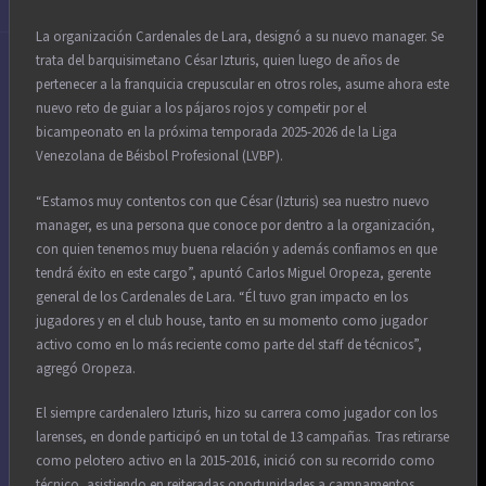
La organización Cardenales de Lara, designó a su nuevo manager. Se
trata del barquisimetano César Izturis, quien luego de años de
pertenecer a la franquicia crepuscular en otros roles, asume ahora este
nuevo reto de guiar a los pájaros rojos y competir por el
bicampeonato en la próxima temporada 2025-2026 de la Liga
Venezolana de Béisbol Profesional (LVBP).
“Estamos muy contentos con que César (Izturis) sea nuestro nuevo
manager, es una persona que conoce por dentro a la organización,
con quien tenemos muy buena relación y además confiamos en que
tendrá éxito en este cargo”, apuntó Carlos Miguel Oropeza, gerente
general de los Cardenales de Lara. “Él tuvo gran impacto en los
jugadores y en el club house, tanto en su momento como jugador
activo como en lo más reciente como parte del staff de técnicos”,
agregó Oropeza.
El siempre cardenalero Izturis, hizo su carrera como jugador con los
larenses, en donde participó en un total de 13 campañas. Tras retirarse
como pelotero activo en la 2015-2016, inició con su recorrido como
técnico, asistiendo en reiteradas oportunidades a campamentos