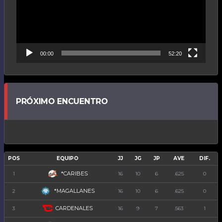
00:00
52:20
PRÓXIMO ENCUENTRO
POS
EQUIPO
JJ
JG
JP
AVE
DIF.
*CARIBES
1
16
10
6
.625
0
*MAGALLANES
2
16
10
6
.625
0
CARDENALES
3
16
9
7
.563
1