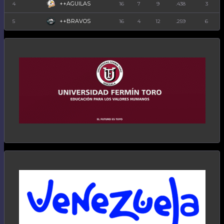
++AGUILAS
4
16
7
9
.438
3
++BRAVOS
5
16
4
12
.259
6