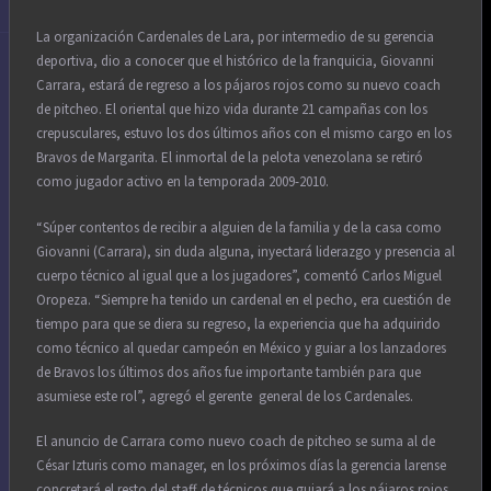
La organización Cardenales de Lara, por intermedio de su gerencia
deportiva, dio a conocer que el histórico de la franquicia, Giovanni
Carrara, estará de regreso a los pájaros rojos como su nuevo coach
de pitcheo. El oriental que hizo vida durante 21 campañas con los
crepusculares, estuvo los dos últimos años con el mismo cargo en los
Bravos de Margarita. El inmortal de la pelota venezolana se retiró
como jugador activo en la temporada 2009-2010.
“Súper contentos de recibir a alguien de la familia y de la casa como
Giovanni (Carrara), sin duda alguna, inyectará liderazgo y presencia al
cuerpo técnico al igual que a los jugadores”, comentó Carlos Miguel
Oropeza. “Siempre ha tenido un cardenal en el pecho, era cuestión de
tiempo para que se diera su regreso, la experiencia que ha adquirido
como técnico al quedar campeón en México y guiar a los lanzadores
de Bravos los últimos dos años fue importante también para que
asumiese este rol”, agregó el gerente general de los Cardenales.
El anuncio de Carrara como nuevo coach de pitcheo se suma al de
César Izturis como manager, en los próximos días la gerencia larense
concretará el resto del staff de técnicos que guiará a los pájaros rojos