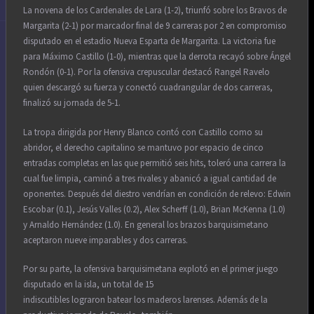
La novena de los Cardenales de Lara (1-2), triunfó sobre los Bravos de
Margarita (2-1) por marcador final de 9 carreras por 2 en compromiso
disputado en el estadio Nueva Esparta de Margarita. La victoria fue
para Máximo Castillo (1-0), mientras que la derrota recayó sobre Ángel
Rondón (0-1). Por la ofensiva crepuscular destacó Rangel Ravelo
quien descargó su fuerza y conectó cuadrangular de dos carreras,
finalizó su jornada de 5-1.
La tropa dirigida por Henry Blanco contó con Castillo como su
abridor, el derecho capitalino se mantuvo por espacio de cinco
entradas completas en las que permitió seis hits, toleró una carrera la
cual fue limpia, caminó a tres rivales y abanicó a igual cantidad de
oponentes. Después del diestro vendrían en condición de relevo: Edwin
Escobar (0.1), Jesús Valles (0.2), Alex Scherff (1.0), Brian McKenna (1.0)
y Arnaldo Hernández (1.0). En general los brazos barquisimetano
aceptaron nueve imparables y dos carreras.
Por su parte, la ofensiva barquisimetana explotó en el primer juego
disputado en la isla, un total de 15
indiscutibles lograron batear los maderos larenses. Además de la