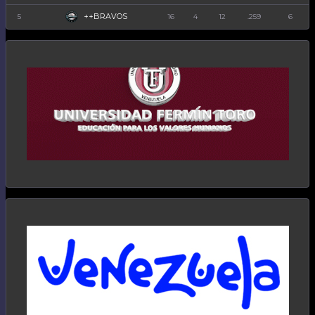
++BRAVOS
5
16
4
12
.259
6