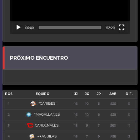
00:00
52:20
PRÓXIMO ENCUENTRO
POS
EQUIPO
JJ
JG
JP
AVE
DIF.
*CARIBES
1
16
10
6
.625
0
*MAGALLANES
2
16
10
6
.625
0
CARDENALES
3
16
9
7
.563
1
++AGUILAS
4
16
7
9
.438
3