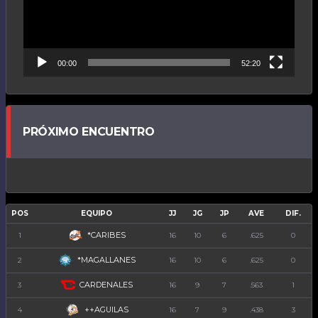
00:00
52:20
PRÓXIMO ENCUENTRO
POS
EQUIPO
JJ
JG
JP
AVE
DIF.
*CARIBES
1
16
10
6
.625
0
*MAGALLANES
2
16
10
6
.625
0
CARDENALES
3
16
9
7
.563
1
++AGUILAS
4
16
7
9
.438
3