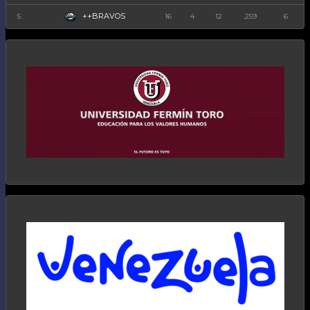
++BRAVOS
5
16
4
12
.259
6