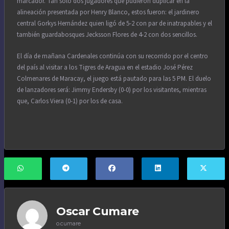
marcador. Tan solo dos jugadores que pudieron duplicar en la
alineación presentada por Henry Blanco, estos fueron: el jardinero
central Gorkys Hernández quien ligó de 5-2 con par de inatrapables y el
también guardabosques Jecksson Flores de 4-2 con dos sencillos.
El día de mañana Cardenales continúa con su recorrido por el centro
del país al visitar a los Tigres de Aragua en el estadio José Pérez
Colmenares de Maracay, el juego está pautado para las 5 PM. El duelo
de lanzadores será: Jimmy Endersby (0-0) por los visitantes, mientras
que, Carlos Viera (0-1) por los de casa.
Oscar Cumare
o.cumare