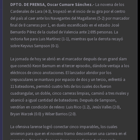
DPTO. DE PRENSA, Oscar Cumare Sánchez.-
La novena de los
Cardenales de Lara (4-3), tropezó en el inicio de su gira por el centro
del país al caer ante los Navegantes del Magallanes (5-2) por marcador
final de 8 carreras por 1, en duelo escenificado en el estadio José
Bernardo Pérez de la ciudad de Valencia ante 2.695 personas. La
victoria fue para Luis Martínez (1-1), mientras que la derrota recayó
sobre Keyvius Sampson (0-1).
La jornada de hoy se abrió en el marcador después de un grand slam
que conectó Keon Barnum en el tercer episodio, dándole ventaja a los
eléctricos de cinco anotaciones. El lanzador abridor por los
crepusculares se mantuvo por espacio de dos y un tercio, enfrentó a
11 bateadores, permitió cuatro hits de los cuales dos fueron
cuadrangular, un doble, cinco carreras limpias, caminó a tres rivales y
abanicó a igual cantidad de bateadores. Después de Sampson,
vendrían en condición de relevo: Luis Rico (1.2), Jesús Valles (2.0),
Bryan Warzek (0.0) y Wilser Barrios (2.0).
La ofensiva larense logró conectar cinco imparables, los cuales
sirvieron para que en el noveno tramo descontaran una carrera en el