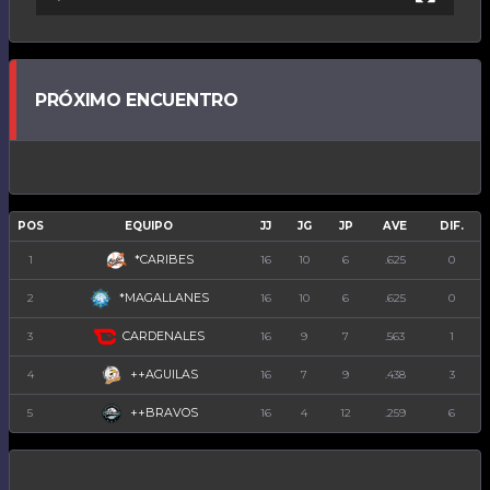
PRÓXIMO ENCUENTRO
POS
EQUIPO
JJ
JG
JP
AVE
DIF.
*CARIBES
1
16
10
6
.625
0
*MAGALLANES
2
16
10
6
.625
0
CARDENALES
3
16
9
7
.563
1
++AGUILAS
4
16
7
9
.438
3
++BRAVOS
5
16
4
12
.259
6