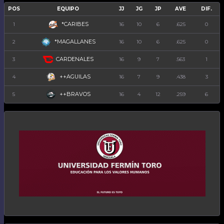
POS
EQUIPO
JJ
JG
JP
AVE
DIF.
*CARIBES
1
16
10
6
.625
0
*MAGALLANES
2
16
10
6
.625
0
CARDENALES
3
16
9
7
.563
1
++AGUILAS
4
16
7
9
.438
3
++BRAVOS
5
16
4
12
.259
6