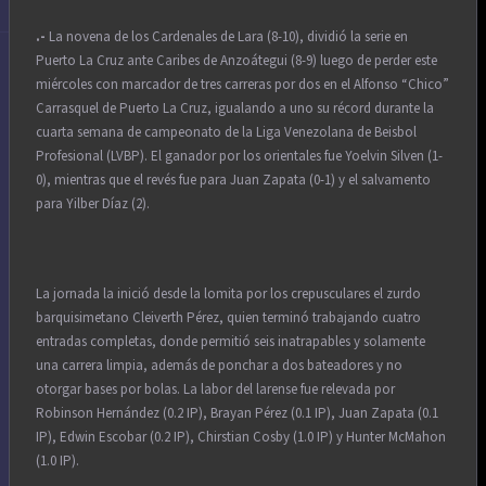
.-
La novena de los Cardenales de Lara (8-10), dividió la serie en
Puerto La Cruz ante Caribes de Anzoátegui (8-9) luego de perder este
miércoles con marcador de tres carreras por dos en el Alfonso “Chico”
Carrasquel de Puerto La Cruz, igualando a uno su récord durante la
cuarta semana de campeonato de la Liga Venezolana de Beisbol
Profesional (LVBP). El ganador por los orientales fue Yoelvin Silven (1-
0), mientras que el revés fue para Juan Zapata (0-1) y el salvamento
para Yilber Díaz (2).
La jornada la inició desde la lomita por los crepusculares el zurdo
barquisimetano Cleiverth Pérez, quien terminó trabajando cuatro
entradas completas, donde permitió seis inatrapables y solamente
una carrera limpia, además de ponchar a dos bateadores y no
otorgar bases por bolas. La labor del larense fue relevada por
Robinson Hernández (0.2 IP), Brayan Pérez (0.1 IP), Juan Zapata (0.1
IP), Edwin Escobar (0.2 IP), Chirstian Cosby (1.0 IP) y Hunter McMahon
(1.0 IP).