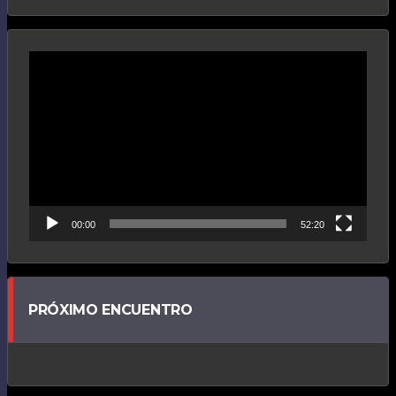
Reproductor
de
vídeo
00:00
52:20
PRÓXIMO ENCUENTRO