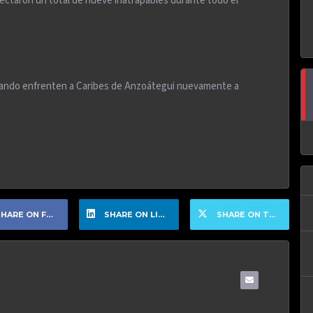
nectaron un total de nueve inatrapables durante todo el
uando enfrenten a Caribes de Anzoátegui nuevamente a
HARE ON FACEBOOK
SHARE ON LINKEDIN
SHARE ON TWITTER