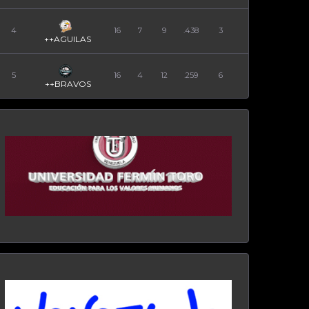
4
16
7
9
.438
3
++AGUILAS
5
16
4
12
.259
6
++BRAVOS