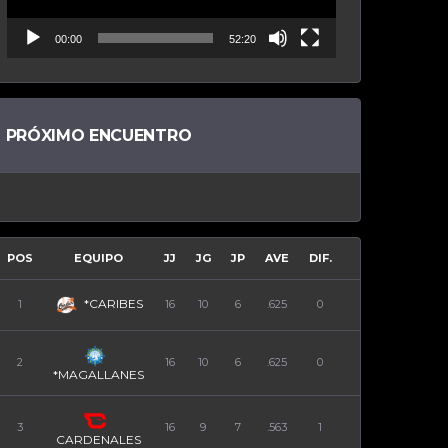
00:00
52:20
PRÓXIMO ENCUENTRO
POS
EQUIPO
JJ
JG
JP
AVE
DIF.
*CARIBES
1
16
10
6
.625
0
2
16
10
6
.625
0
*MAGALLANES
3
16
9
7
.563
1
CARDENALES