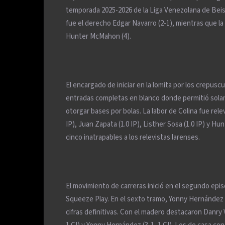
temporada 2025-2026 de la Liga Venezolana de Beisb
fue el derecho Edgar Navarro (2-1), mientras que la 
Hunter McMahon (4).
El encargado de iniciar en la lomita por los crepusc
entradas completas en blanco donde permitió solam
otorgar bases por bolas. La labor de Colina fue rel
IP), Juan Zapata (1.0 IP), Listher Sosa (1.0 IP) y H
cinco inatrapables a los relevistas larenses.
El movimiento de carreras inició en el segundo epis
Squeeze Play. En el sexto tramo, Yonny Hernández 
cifras definitivas. Con el madero destacaron Danry 