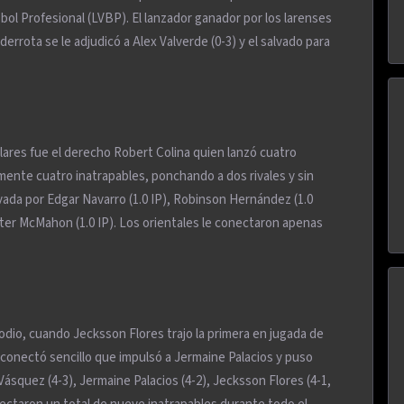
ol Profesional (LVBP). El lanzador ganador por los larenses
derrota se le adjudicó a Alex Valverde (0-3) y el salvado para
ulares fue el derecho Robert Colina quien lanzó cuatro
ente cuatro inatrapables, ponchando a dos rivales y sin
evada por Edgar Navarro (1.0 IP), Robinson Hernández (1.0
unter McMahon (1.0 IP). Los orientales le conectaron apenas
odio, cuando Jecksson Flores trajo la primera en jugada de
conectó sencillo que impulsó a Jermaine Palacios y puso
Vásquez (4-3), Jermaine Palacios (4-2), Jecksson Flores (4-1,