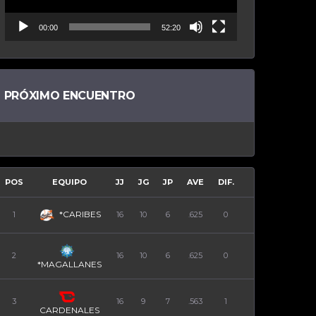
00:00
52:20
PRÓXIMO ENCUENTRO
POS
EQUIPO
JJ
JG
JP
AVE
DIF.
*CARIBES
1
16
10
6
.625
0
2
16
10
6
.625
0
*MAGALLANES
3
16
9
7
.563
1
CARDENALES