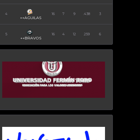
4
16
7
9
.438
3
++AGUILAS
5
16
4
12
.259
6
++BRAVOS