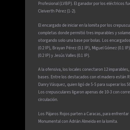
Profesional (LVBP). El ganador por los eléctricos f
Cleiverth Pérez (1-2).
El encargado de iniciar en la lomita por los crepus
completas donde permitió tres imparables y solamen
otorgando solo una base por bolas. Los encargado
(0.2 IP), Brayan Pérez (0.1 IP), Miguel Gómez (0.1 IP
(0.2 IP) y Jesús Valles (0.1 IP).
A la ofensiva, los locales conectaron 12 imparable
bases. Entre los destacados con el madero están Rafa
Danry Vásquez, quien ligó de 5-5 para superar los 5
Los crepusculares ligaron apenas de 10-3 con corr
circulación.
Los Pájaros Rojos parten a Caracas, para enfrentar 
Monumental con Adrián Almeida en la lomita.