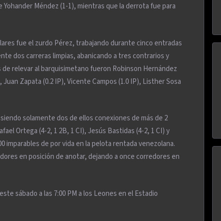
ue Yohander Méndez (1-1), mientras que la derrota fue para
culares fue el zurdo Pérez, trabajando durante cinco entradas
te dos carreras limpias, abanicando a tres contrarios y
s de relevar al barquisimetano fueron Robinson Hernández
), Juan Zapata (0.2 IP), Vicente Campos (1.0 IP), Listher Sosa
s, siendo solamente dos de ellos conexiones de más de 2
el Ortega (4-2, 1 2B, 1 CI), Jesús Bastidas (4-2, 1 CI) y
00 imparables de por vida en la pelota rentada venezolana.
edores en posición de anotar, dejando a once corredores en
este sábado a las 7:00 PM a los Leones en el Estadio