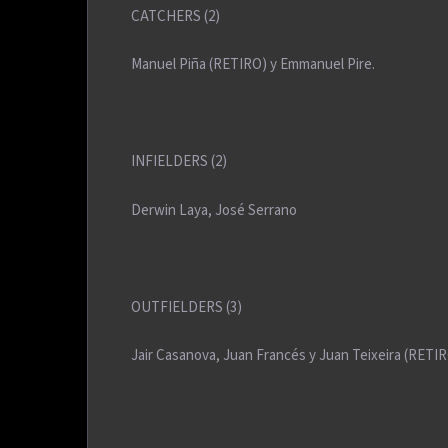
CATCHERS (2)
Manuel Piña (RETIRO) y Emmanuel Pire.
INFIELDERS (2)
Derwin Laya, José Serrano
OUTFIELDERS (3)
Jair Casanova, Juan Francés y Juan Teixeira (RETI