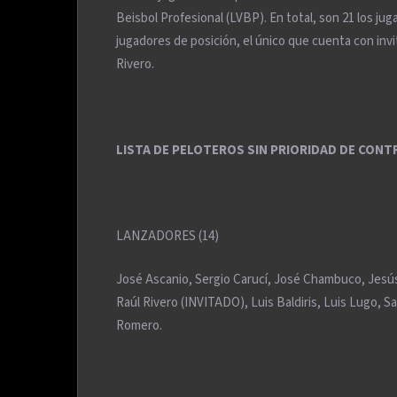
Beisbol Profesional (LVBP). En total, son 21 los jug
jugadores de posición, el único que cuenta con inv
Rivero.
LISTA DE PELOTEROS SIN PRIORIDAD DE CON
LANZADORES (14)
José Ascanio, Sergio Carucí, José Chambuco, Jesús 
Raúl Rivero (INVITADO), Luis Baldiris, Luis Lugo, S
Romero.