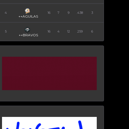
4
16
7
9
.438
3
++AGUILAS
5
16
4
12
.259
6
++BRAVOS