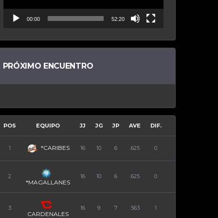
00:00
52:20
PRÓXIMO ENCUENTRO
POS
EQUIPO
JJ
JG
JP
AVE
DIF.
*CARIBES
1
16
10
6
.625
0
2
16
10
6
.625
0
*MAGALLANES
3
16
9
7
.563
1
CARDENALES