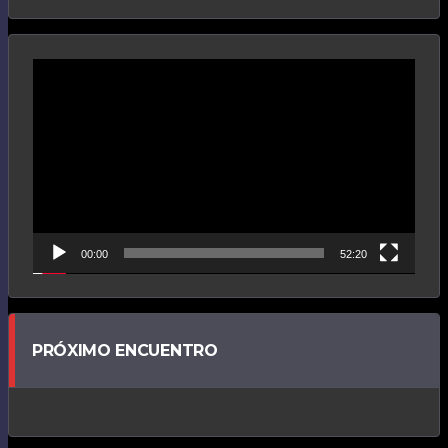
Reproductor
de
vídeo
00:00
52:20
PRÓXIMO ENCUENTRO