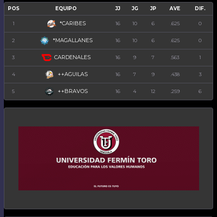
POS
EQUIPO
JJ
JG
JP
AVE
DIF.
*CARIBES
1
16
10
6
.625
0
*MAGALLANES
2
16
10
6
.625
0
CARDENALES
3
16
9
7
.563
1
++AGUILAS
4
16
7
9
.438
3
++BRAVOS
5
16
4
12
.259
6