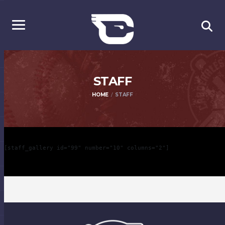
STAFF
HOME
STAFF
[staff_gallery id="99" number="10" columns="2"]