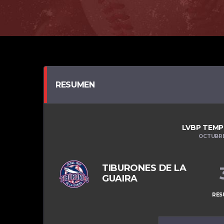
RESUMEN
LVBP TEMP
OCTUBRE 
TIBURONES DE LA
GUAIRA
RES