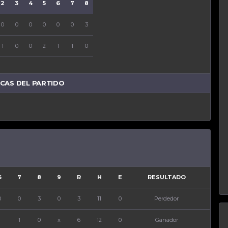
2
3
4
5
6
7
8
9
R
H
E
0
0
0
0
0
0
3
0
3
11
0
1
0
0
2
1
1
0
x
6
12
0
ICAS DEL PARTIDO
6
7
8
9
R
H
E
RESULTADO
0
0
3
0
3
11
0
Perdedor
1
1
0
x
6
12
0
Ganador