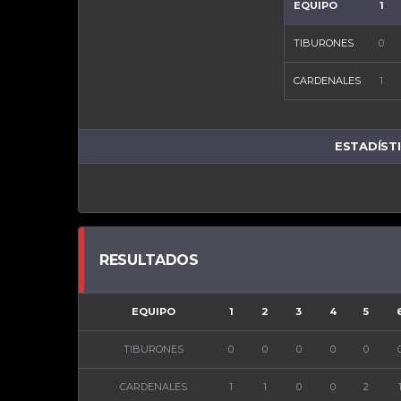
EQUIPO
1
TIBURONES
0
CARDENALES
1
ESTADÍST
RESULTADOS
EQUIPO
1
2
3
4
5
TIBURONES
0
0
0
0
0
CARDENALES
1
1
0
0
2