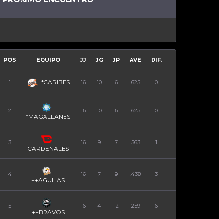
POS
EQUIPO
JJ
JG
JP
AVE
DIF.
*CARIBES
1
16
10
6
.625
0
2
16
10
6
.625
0
*MAGALLANES
3
16
9
7
.563
1
CARDENALES
4
16
7
9
.438
3
++AGUILAS
5
16
4
12
.259
6
++BRAVOS