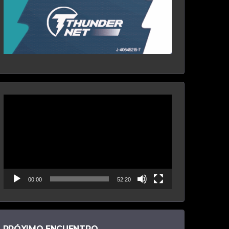
Reproductor
de
vídeo
00:00
52:20
PRÓXIMO ENCUENTRO