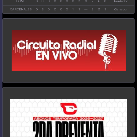
LEONES
0
0
0
0
0
0
0
2
0
2
6
0
Perdedor
CARDENALES
0
3
0
0
0
0
1
1
—
5
9
1
Ganador