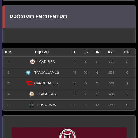
PRÓXIMO ENCUENTRO
POS
EQUIPO
JJ
JG
JP
AVE
DIF.
*CARIBES
1
16
10
6
.625
0
*MAGALLANES
2
16
10
6
.625
0
CARDENALES
3
16
9
7
.563
1
++AGUILAS
4
16
7
9
.438
3
++BRAVOS
5
16
4
12
.259
6