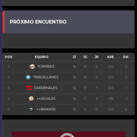
PRÓXIMO ENCUENTRO
POS
EQUIPO
JJ
JG
JP
AVE
DIF.
*CARIBES
1
16
10
6
.625
0
*MAGALLANES
2
16
10
6
.625
0
CARDENALES
3
16
9
7
.563
1
++AGUILAS
4
16
7
9
.438
3
++BRAVOS
5
16
4
12
.259
6