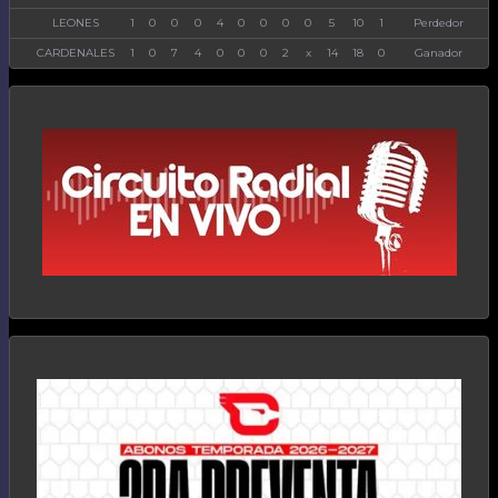
LEONES
1
0
0
0
4
0
0
0
0
5
10
1
Perdedor
CARDENALES
1
0
7
4
0
0
0
2
x
14
18
0
Ganador