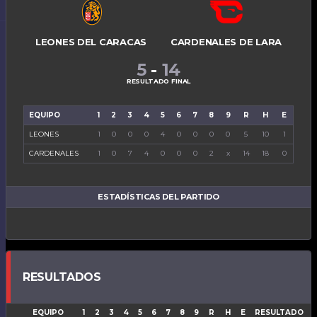
LEONES DEL CARACAS
CARDENALES DE LARA
5
-
14
RESULTADO FINAL
EQUIPO
1
2
3
4
5
6
7
8
9
R
H
E
LEONES
1
0
0
0
4
0
0
0
0
5
10
1
CARDENALES
1
0
7
4
0
0
0
2
x
14
18
0
ESTADÍSTICAS DEL PARTIDO
RESULTADOS
EQUIPO
1
2
3
4
5
6
7
8
9
R
H
E
RESULTADO