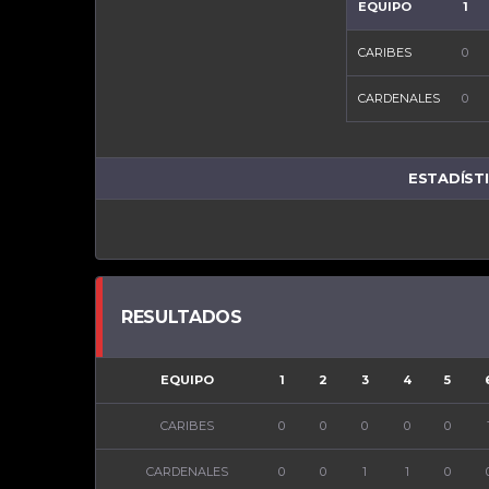
EQUIPO
1
CARIBES
0
CARDENALES
0
ESTADÍST
RESULTADOS
EQUIPO
1
2
3
4
5
CARIBES
0
0
0
0
0
CARDENALES
0
0
1
1
0