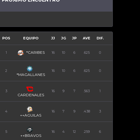
POS
EQUIPO
JJ
JG
JP
AVE
DIF.
*CARIBES
1
16
10
6
.625
0
2
16
10
6
.625
0
*MAGALLANES
3
16
9
7
.563
1
CARDENALES
4
16
7
9
.438
3
++AGUILAS
5
16
4
12
.259
6
++BRAVOS