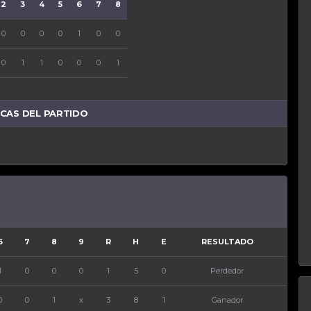
2
3
4
5
6
7
8
9
R
H
E
0
0
0
0
1
0
0
0
1
5
0
0
1
1
0
0
0
1
x
3
8
1
ICAS DEL PARTIDO
6
7
8
9
R
H
E
RESULTADO
1
0
0
0
1
5
0
Perdedor
0
0
1
x
3
8
1
Ganador