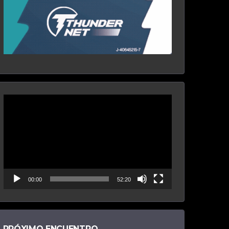
Reproductor
de
vídeo
00:00
52:20
PRÓXIMO ENCUENTRO