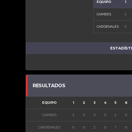
EQUIPO
1
CARIBES
2
CARDENALES
0
ESTADÍST
RESULTADOS
EQUIPO
1
2
3
4
5
6
CARIBES
2
0
0
0
2
0
CARDENALES
0
0
2
0
1
0