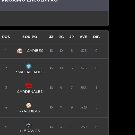
POS
EQUIPO
JJ
JG
JP
AVE
DIF.
*CARIBES
1
16
10
6
.625
0
2
16
10
6
.625
0
*MAGALLANES
3
16
9
7
.563
1
CARDENALES
4
16
7
9
.438
3
++AGUILAS
5
16
4
12
.259
6
++BRAVOS