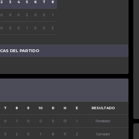
2
3
4
5
6
7
8
9
10
R
H
E
0
0
0
2
0
0
1
0
0
5
13
1
0
2
0
1
0
0
2
0
1
6
11
2
ICAS DEL PARTIDO
7
8
9
10
R
H
E
RESULTADO
0
1
0
0
5
13
1
Perdedor
0
2
0
1
6
11
2
Ganador