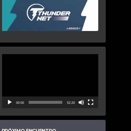
Reproductor
de
vídeo
00:00
52:20
PRÓXIMO ENCUENTRO