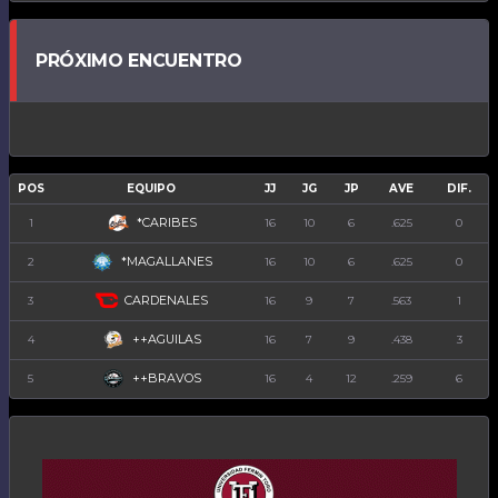
PRÓXIMO ENCUENTRO
POS
EQUIPO
JJ
JG
JP
AVE
DIF.
*CARIBES
1
16
10
6
.625
0
*MAGALLANES
2
16
10
6
.625
0
CARDENALES
3
16
9
7
.563
1
++AGUILAS
4
16
7
9
.438
3
++BRAVOS
5
16
4
12
.259
6