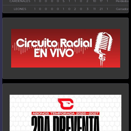
CARDENALES
1
0
0
0
0
5
1
1
0
2
10
17
1
Perdedor
LEONES
1
0
0
0
0
1
0
2
0
3
11
21
1
Ganador