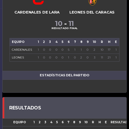
CARDENALES DE LARA
LEONES DEL CARACAS
10
-
11
RESULTADO FINAL
EQUIPO
1
2
3
4
5
6
7
8
9
10
R
H
E
CARDENALES
1
0
0
0
0
5
1
1
0
2
10
17
1
LEONES
1
0
0
0
0
1
0
2
0
3
11
21
1
ESTADÍSTICAS DEL PARTIDO
RESULTADOS
EQUIPO
1
2
3
4
5
6
7
8
9
10
R
H
E
RESULTAD