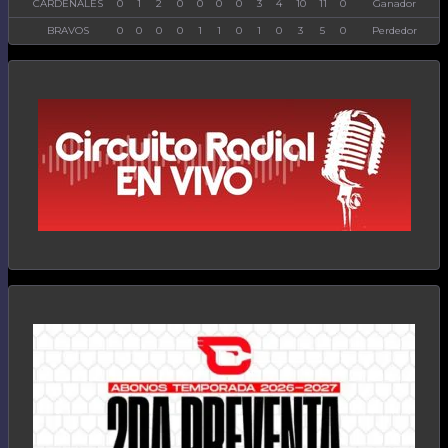
CARDENALES
0
1
2
0
0
0
0
3
4
10
11
0
Ganador
BRAVOS
0
0
0
0
1
1
0
1
0
3
5
0
Perdedor