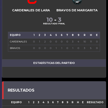
CARDENALES DE LARA
BRAVOS DE MARGARITA
10
-
3
RESULTADO FINAL
EQUIPO
1
2
3
4
5
6
7
8
9
R
H
E
CARDENALES
0
1
2
0
0
0
0
3
4
10
11
0
BRAVOS
0
0
0
0
1
1
0
1
0
3
5
0
ESTADÍSTICAS DEL PARTIDO
RESULTADOS
EQUIPO
1
2
3
4
5
6
7
8
9
R
H
E
RESULTADO