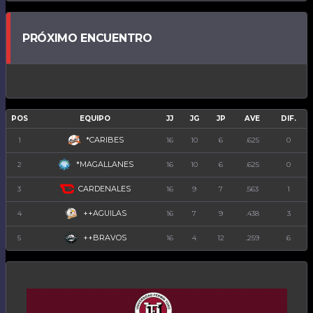
PRÓXIMO ENCUENTRO
POS
EQUIPO
JJ
JG
JP
AVE
DIF.
*CARIBES
1
16
10
6
.625
0
*MAGALLANES
2
16
10
6
.625
0
CARDENALES
3
16
9
7
.563
1
++AGUILAS
4
16
7
9
.438
3
++BRAVOS
5
16
4
12
.259
6