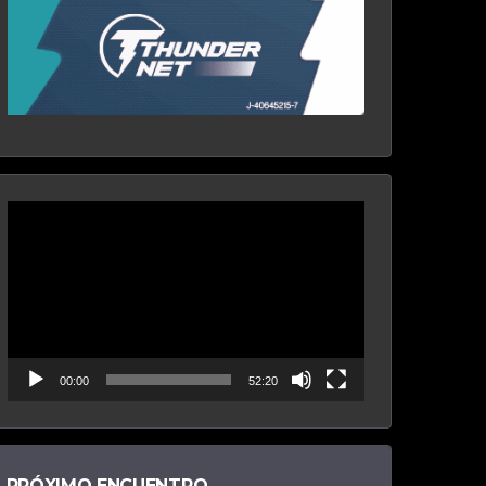
Reproductor
de
vídeo
00:00
52:20
PRÓXIMO ENCUENTRO