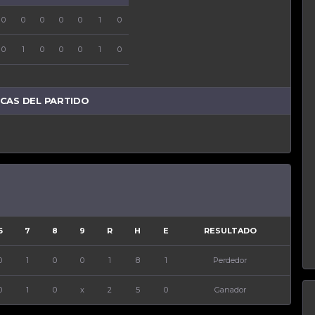
0
0
0
0
0
1
0
0
1
8
1
0
1
0
0
0
1
0
x
2
5
0
ICAS DEL PARTIDO
6
7
8
9
R
H
E
RESULTADO
0
1
0
0
1
8
1
Perdedor
0
1
0
x
2
5
0
Ganador