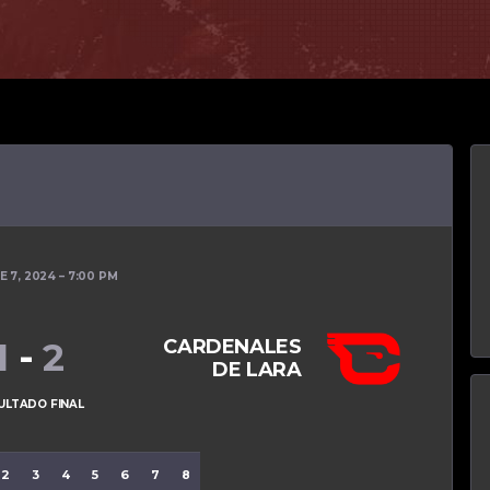
E 7, 2024
7:00 PM
CARDENALES
1
-
2
DE LARA
ULTADO FINAL
2
3
4
5
6
7
8
9
R
H
E