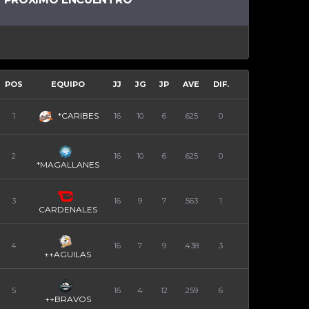
POS
EQUIPO
JJ
JG
JP
AVE
DIF.
*CARIBES
1
16
10
6
.625
0
2
16
10
6
.625
0
*MAGALLANES
3
16
9
7
.563
1
CARDENALES
4
16
7
9
.438
3
++AGUILAS
5
16
4
12
.259
6
++BRAVOS