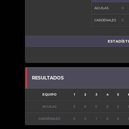
AGUILAS
0
CARDENALES
0
ESTADÍST
RESULTADOS
EQUIPO
1
2
3
4
5
AGUILAS
0
0
0
0
0
CARDENALES
0
0
1
0
0