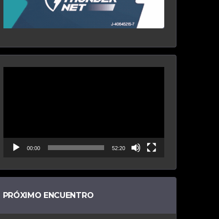
Reproductor
de
vídeo
00:00
52:20
PRÓXIMO ENCUENTRO