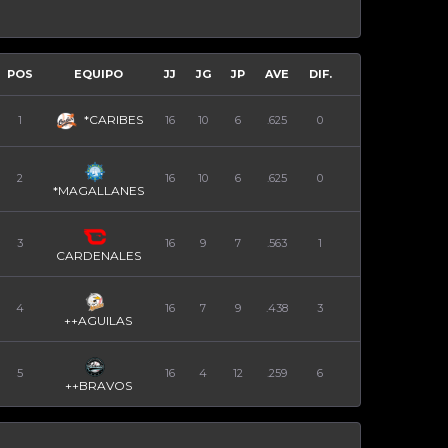
POS
EQUIPO
JJ
JG
JP
AVE
DIF.
*CARIBES
1
16
10
6
.625
0
2
16
10
6
.625
0
*MAGALLANES
3
16
9
7
.563
1
CARDENALES
4
16
7
9
.438
3
++AGUILAS
5
16
4
12
.259
6
++BRAVOS