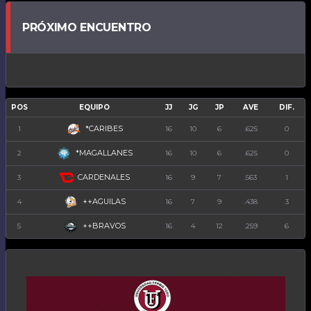
PRÓXIMO ENCUENTRO
POS
EQUIPO
JJ
JG
JP
AVE
DIF.
*CARIBES
1
16
10
6
.625
0
*MAGALLANES
2
16
10
6
.625
0
CARDENALES
3
16
9
7
.563
1
++AGUILAS
4
16
7
9
.438
3
++BRAVOS
5
16
4
12
.259
6