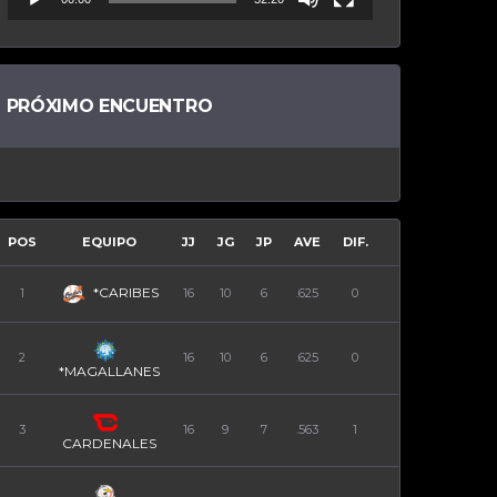
PRÓXIMO ENCUENTRO
POS
EQUIPO
JJ
JG
JP
AVE
DIF.
*CARIBES
1
16
10
6
.625
0
2
16
10
6
.625
0
*MAGALLANES
3
16
9
7
.563
1
CARDENALES