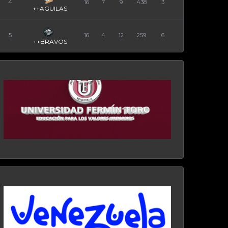
4
16
7
9
.438
3
++AGUILAS
5
16
4
12
.259
6
++BRAVOS