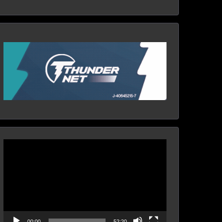
Reproductor
de
vídeo
00:00
52:20