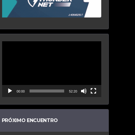
Reproductor
de
vídeo
00:00
52:20
PRÓXIMO ENCUENTRO