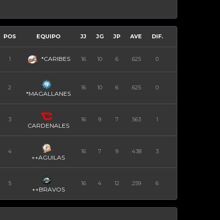
POS
EQUIPO
JJ
JG
JP
AVE
DIF.
*CARIBES
1
16
10
6
.625
0
2
16
10
6
.625
0
*MAGALLANES
3
16
9
7
.563
1
CARDENALES
4
16
7
9
.438
3
++AGUILAS
5
16
4
12
.259
6
++BRAVOS